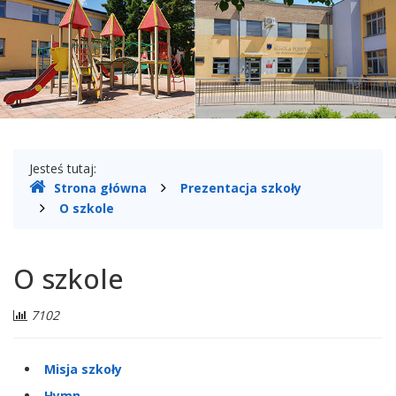
Gdzie
Jesteś tutaj:
Strona główna
Prezentacja szkoły
jesteśmy
O szkole
O szkole
Liczba
7102
odwiedzających:
Misja szkoły
Hymn