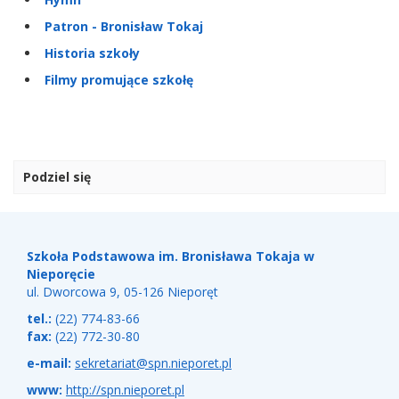
Patron - Bronisław Tokaj
Historia szkoły
Filmy promujące szkołę
Podziel się
Stopka
Adres
szkoły
Szkoła Podstawowa im. Bronisława Tokaja w
Nieporęcie
ul. Dworcowa 9, 05-126 Nieporęt
tel.:
(22) 774-83-66
fax:
(22) 772-30-80
e-mail:
sekretariat@spn.nieporet.pl
www:
http://spn.nieporet.pl