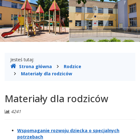
Gdzie
Jesteś tutaj:
Strona główna
Rodzice
jesteśmy
Materiały dla rodziców
Materiały dla rodziców
Liczba
4241
odwiedzających:
Wspomaganie rozwoju dziecka o specjalnych
potrzebach