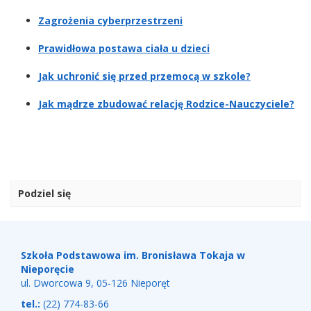
Zagrożenia cyberprzestrzeni
Prawidłowa postawa ciała u dzieci
Jak uchronić się przed przemocą w szkole?
Jak mądrze zbudować relację Rodzice-Nauczyciele?
Podziel się
Stopka
Adres
szkoły
Szkoła Podstawowa im. Bronisława Tokaja w
Nieporęcie
ul. Dworcowa 9, 05-126 Nieporęt
tel.:
(22) 774-83-66